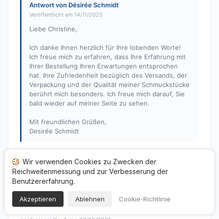
Antwort von Désirée Schmidt
Veröffentlicht am 14/11/2025
Liebe Christine,
Ich danke Ihnen herzlich für Ihre lobenden Worte!
Ich freue mich zu erfahren, dass Ihre Erfahrung mit
Ihrer Bestellung Ihren Erwartungen entsprochen
hat. Ihre Zufriedenheit bezüglich des Versands, der
Verpackung und der Qualität meiner Schmuckstücke
berührt mich besonders. Ich freue mich darauf, Sie
bald wieder auf meiner Seite zu sehen.
Mit freundlichen Grüßen,
Desirée Schmidt
Wir verwenden Cookies zu Zwecken der
Thomas C.
Reichweitenmessung und zur Verbesserung der
T
Benutzererfahrung.
Hinweis: 5 von 5
Schöne Qualität der Produkte und schnelle Lieferung!
Akzeptieren
Ablehnen
Cookie-Richtlinie
Veröffentlicht am 16/10/2025 à 11h57