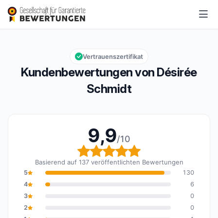
Désirée Schmidt
9,9/10
Gesamtbewertung: 9,9 von 10
Vertrauenszertifikat
Kundenbewertungen von Désirée
Schmidt
9,9
/10
Gesamtbewertung: 9,9 
Basierend auf 137 veröffentlichten Bewertungen
5
130
4
6
3
0
2
0