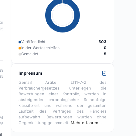
50
25
Veröffentlicht
503
In der Warteschleifen
0
Gemeldet
5
29
Impressum
25
Gemäß Artikel L111-7-2 des
Verbrauchergesetzes unterliegen die
Bewertungen einer Kontrolle, werden in
absteigender chronologischer Reihenfolge
klassifiziert und während der gesamten
Laufzeit des Vertrages des Händlers
aufbewahrt. Bewertungen wurden ohne
24
Gegenleistung gesammelt.
Mehr erfahren…
25
um