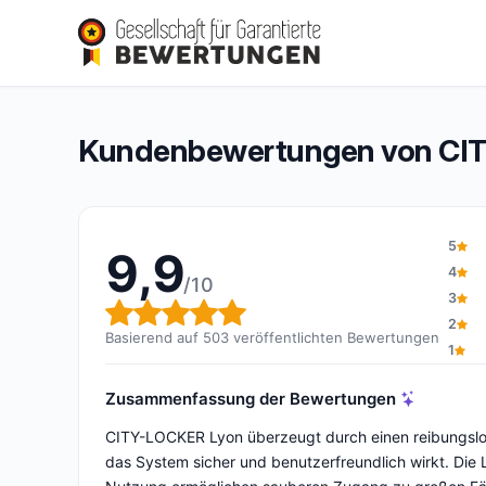
CITY-LOCKER Lyon
9,9/10
(503 Bewertungen)
Gesamtbewertung: 9,9 von 10
Kundenbewertungen von CI
5
9,9
4
/10
3
Gesamtbewertung: 9,9 von 
2
Basierend auf 503 veröffentlichten Bewertungen
1
Zusammenfassung der Bewertungen
CITY-LOCKER Lyon überzeugt durch einen reibungsl
das System sicher und benutzerfreundlich wirkt. Die 