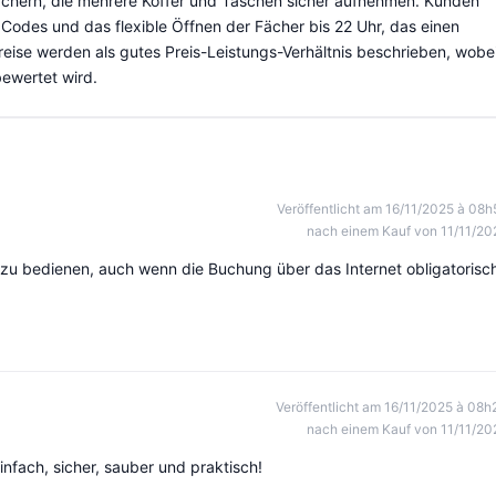
hern, die mehrere Koffer und Taschen sicher aufnehmen. Kunden
Codes und das flexible Öffnen der Fächer bis 22 Uhr, das einen
reise werden als gutes Preis-Leistungs-Verhältnis beschrieben, wobe
ewertet wird.
Veröffentlicht am 16/11/2025 à 08h
nach einem Kauf von 11/11/20
 zu bedienen, auch wenn die Buchung über das Internet obligatorisc
Veröffentlicht am 16/11/2025 à 08h
nach einem Kauf von 11/11/20
nfach, sicher, sauber und praktisch!