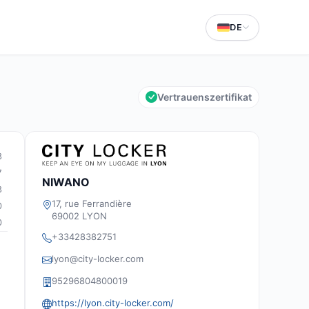
DE
Vertrauenszertifikat
3
7
NIWANO
3
17, rue Ferrandière
0
69002 LYON
0
+33428382751
lyon@city-locker.com
95296804800019
https://lyon.city-locker.com/