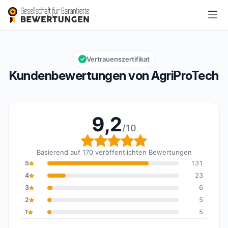
AgriProTech
9,2/10
Gesamtbewertung: 9,2 von 10
Vertrauenszertifikat
Kundenbewertungen von AgriProTech
9,2
/10
Gesamtbewertung: 9,2 
Basierend auf 170 veröffentlichten Bewertungen
5
131
4
23
3
6
2
5
1
5