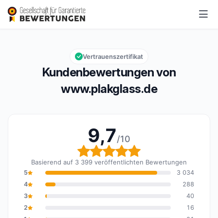
www.plakglass.de
9,7/10
Gesamtbewertung: 9,7 von 10
Vertrauenszertifikat
Kundenbewertungen von
www.plakglass.de
9,7
/10
Gesamtbewertung: 9,7 
Basierend auf 3 399 veröffentlichten Bewertungen
5
3 034
4
288
3
40
2
16