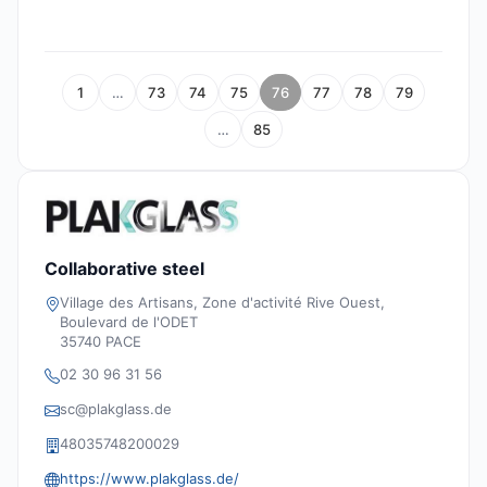
1
…
73
74
75
76
77
78
79
…
85
Collaborative steel
Village des Artisans, Zone d'activité Rive Ouest,
Boulevard de l'ODET
35740 PACE
02 30 96 31 56
sc@plakglass.de
48035748200029
https://www.plakglass.de/