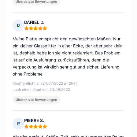
Übersetzte Bewertungen
DANIEL D.
D
Hinweis: 5 von 5
Meine Platte entspricht den gewünschten Maßen. Nur
ein kleiner Glassplitter in einer Ecke, der aber sehr klein
ist, deshalb habe ich sie nicht reklamiert. Das Problem
ist auf die Ausführung zurückzuführen, denn die
Verpackung ist wirklich sehr gut und sicher. Lieferung
ohne Probleme
Veröffentlicht am 24/07/2022 à 12h47
nach einem Kauf von 20/06/2022
Übersetzte Bewertungen
PIERRE S.
P
Hinweis: 5 von 5
Alles ist perfekt. Größe, Zeit, sehr gut verpacktes Paket