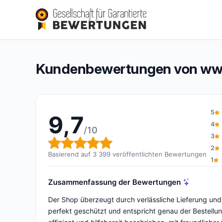
www.plakglass.de
9,7/10
(3 399 Bewertungen)
Gesamtbewertung: 9,7 von 10
Kundenbewertungen von www
5
9,7
4
/10
3
Gesamtbewertung: 9,7 von 1
2
Basierend auf 3 399 veröffentlichten Bewertungen
1
Zusammenfassung der Bewertungen
Der Shop überzeugt durch verlässliche Lieferung und
perfekt geschützt und entspricht genau der Bestellu