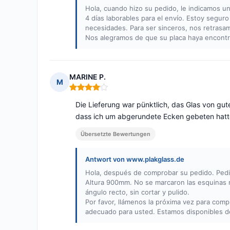
Hola, cuando hizo su pedido, le indicamos un
4 días laborables para el envío. Estoy segur
necesidades. Para ser sinceros, nos retrasam
Nos alegramos de que su placa haya encontra
MARINE P.
M
Hinweis: 4 von 5
Die Lieferung war pünktlich, das Glas von gut
dass ich um abgerundete Ecken gebeten hatte, u
Übersetzte Bewertungen
Antwort von www.plakglass.de
Hola, después de comprobar su pedido. Pedi
Altura 900mm. No se marcaron las esquinas r
ángulo recto, sin cortar y pulido.
Por favor, llámenos la próxima vez para com
adecuado para usted. Estamos disponibles de