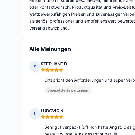
effizient und hilfsbereit beschrieben, mit freundlic
oder Kontaktwunsch. Produktqualität und Preis-Leistu
wettbewerbsfähigen Preisen und zuverlässiger Verpac
als seriös, professionell und empfehlenswert bewerte
Versandabwicklung.
Alle Meinungen
STEPHANE B.
S
Hinweis: 5 von 5
Entspricht den Anforderungen und super Verp
Übersetzte Bewertungen
LUDOVIC N.
L
Hinweis: 5 von 5
Sehr gut verpackt (uff! Ich hatte Angst, Gla
bestellt wurde! Kurz gesagt super !!!!