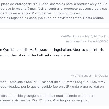
 plazo de entrega de 8 a 11 días laborables para la producción y de 2 a
o de que le resultará muy fácil encontrar el producto adecuado para sus
os 1 día en el envío. Por lo demás, fuimos puntuales.
do su lugar en su casa, ¡no dude en enviarnos fotos! Hasta pronto.
Veröffentlicht am 10/10/2022 à 11h
nach einem Kauf von 26/08/20
er Qualität und die Maße wurden eingehalten. Aber es scheint mir,
nd das ist nicht der Fall. sehr faire Preise.
Veröffentlicht am 13/10/2022
mos: Templado / Securit - Transparente - 5 mm / Longitud 2195 mm /
edondeadas, por lo que el pedido fue en JJP (junta plana pulida) en
probar el pedido y asegurarse de que está pidiendo el producto
 lunes a viernes de 10 a 17 horas. Gracias por su negocio.