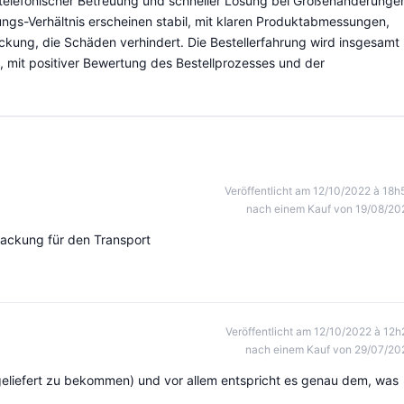
her telefonischer Betreuung und schneller Lösung bei Größenänderunge
ngs-Verhältnis erscheinen stabil, mit klaren Produktabmessungen,
kung, die Schäden verhindert. Die Bestellerfahrung wird insgesamt
t, mit positiver Bewertung des Bestellprozesses und der
Veröffentlicht am 12/10/2022 à 18h
nach einem Kauf von 19/08/20
ackung für den Transport
Veröffentlicht am 12/10/2022 à 12h
nach einem Kauf von 29/07/20
s geliefert zu bekommen) und vor allem entspricht es genau dem, was