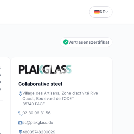
DE
Vertrauenszertifikat
4
8
0
Collaborative steel
6
Village des Artisans, Zone d'activité Rive
1
Ouest, Boulevard de l'ODET
35740 PACE
02 30 96 31 56
sc@plakglass.de
48035748200029