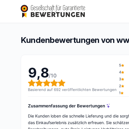
www.essence-box.fr
9,8/10
(692 Bewertungen)
Gesamtbewertung: 9,8 von 10
Kundenbewertungen von www
5
9,8
4
/10
3
Gesamtbewertung: 9,8 von 1
2
Basierend auf 692 veröffentlichten Bewertungen
1
Zusammenfassung der Bewertungen
Die Kunden loben die schnelle Lieferung und die sorgf
das Einkaufserlebnis zusätzlich erfreuen. Sie schätze