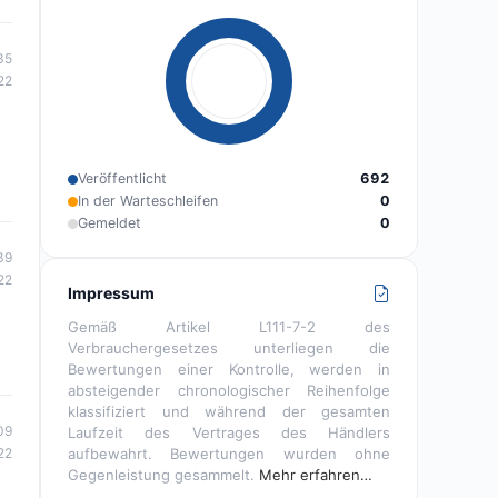
35
22
Veröffentlicht
692
In der Warteschleifen
0
Gemeldet
0
39
22
Impressum
Gemäß Artikel L111-7-2 des
Verbrauchergesetzes unterliegen die
Bewertungen einer Kontrolle, werden in
absteigender chronologischer Reihenfolge
klassifiziert und während der gesamten
09
Laufzeit des Vertrages des Händlers
aufbewahrt. Bewertungen wurden ohne
22
Gegenleistung gesammelt.
Mehr erfahren…