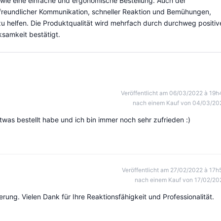
owie eine einfache und ergonomische Bestellung. Auch der
 freundlicher Kommunikation, schneller Reaktion und Bemühungen,
 helfen. Die Produktqualität wird mehrfach durch durchweg positiv
ksamkeit bestätigt.
Veröffentlicht am 06/03/2022 à 19h
nach einem Kauf von 04/03/20
 etwas bestellt habe und ich bin immer noch sehr zufrieden :)
Veröffentlicht am 27/02/2022 à 17h
nach einem Kauf von 17/02/20
rung. Vielen Dank für Ihre Reaktionsfähigkeit und Professionalität.