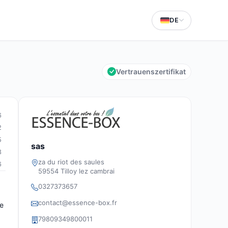
DE
Vertrauenszertifikat
6
2
5
sas
3
za du riot des saules
6
59554 Tilloy lez cambrai
0327373657
contact@essence-box.fr
ie
79809349800011