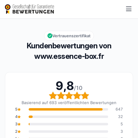
www.essence-box.fr
9,8/10
Gesamtbewertung: 9,8 von 10
Vertrauenszertifikat
Kundenbewertungen von
www.essence-box.fr
9,8
/10
Gesamtbewertung: 9,8 
Basierend auf 693 veröffentlichten Bewertungen
5
647
4
32
3
5
2
3