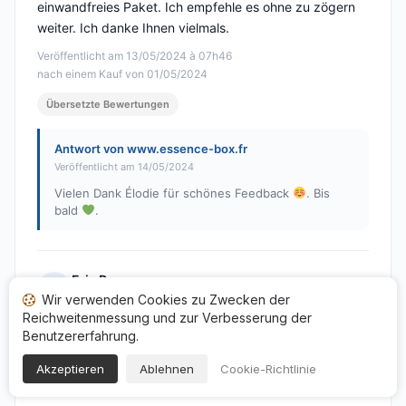
einwandfreies Paket. Ich empfehle es ohne zu zögern
weiter. Ich danke Ihnen vielmals.
Veröffentlicht am 13/05/2024 à 07h46
nach einem Kauf von 01/05/2024
Übersetzte Bewertungen
Antwort von www.essence-box.fr
Veröffentlicht am 14/05/2024
Vielen Dank Élodie für schönes Feedback
. Bis
bald
.
Eric P.
E
Wir verwenden Cookies zu Zwecken der
Hinweis: 5 von 5
Reichweitenmessung und zur Verbesserung der
Das Paket wurde schnell versandt und konnte
Benutzererfahrung.
problemlos in einer Packstation abgeholt werden. Die
Akzeptieren
Ablehnen
Cookie-Richtlinie
Preise waren günstiger als auf der Website des
Herstellers des Produkts.