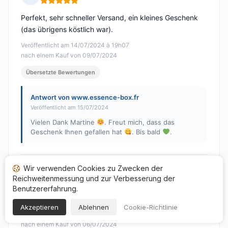
Hinweis: 5 von 5
Perfekt, sehr schneller Versand, ein kleines Geschenk
(das übrigens köstlich war).
Veröffentlicht am 14/07/2024 à 19h07
nach einem Kauf von 09/07/2024
Übersetzte Bewertungen
Antwort von www.essence-box.fr
Veröffentlicht am 15/07/2024
Vielen Dank Martine
. Freut mich, dass das
Geschenk Ihnen gefallen hat
. Bis bald
.
Wir verwenden Cookies zu Zwecken der
RICHARD G.
R
Reichweitenmessung und zur Verbesserung der
Hinweis: 5 von 5
Benutzererfahrung.
Perfekt
Akzeptieren
Ablehnen
Cookie-Richtlinie
Veröffentlicht am 14/07/2024 à 17h47
nach einem Kauf von 06/07/2024