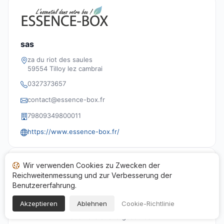
sas
za du riot des saules
59554 Tilloy lez cambrai
0327373657
contact@essence-box.fr
79809349800011
https://www.essence-box.fr/
Konformität
Wir verwenden Cookies zu Zwecken der
Reichweitenmessung und zur Verbesserung der
Der Prozess zur Sammlung und Verwaltung der
Benutzererfahrung.
Bewertungen der Seite
www.essence-box.fr
entspricht
den Qualitäts- und Transparenzanforderungen der
Akzeptieren
Ablehnen
Cookie-Richtlinie
Gesellschaft für Garantierte Bewertungen und dem
Artikel L111-7-2 des Verbrauchergesetzes.