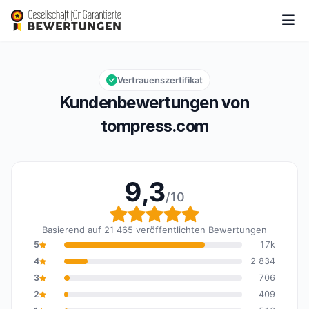
tompress.com
9,3/10
Gesamtbewertung: 9,3 von 10
Vertrauenszertifikat
Kundenbewertungen von
tompress.com
9,3
/10
Gesamtbewertung: 9,3 
Basierend auf 21 465 veröffentlichten Bewertungen
5
17k
4
2 834
3
706
2
409