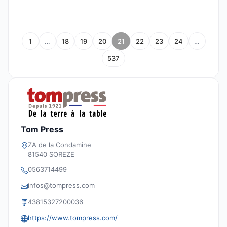
1
…
18
19
20
21
22
23
24
…
537
Tom Press
ZA de la Condamine
81540 SOREZE
0563714499
infos@tompress.com
43815327200036
https://www.tompress.com/