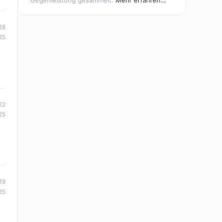
Gegenleistung gesammelt.
Mehr erfahren…
28
25
22
25
19
25