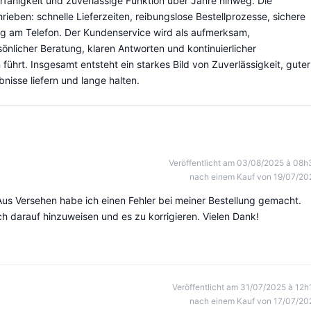
erfähigkeit und zuverlässige Funktion über Jahre hinweg. Die
rieben: schnelle Lieferzeiten, reibungslose Bestellprozesse, sichere
ng am Telefon. Der Kundenservice wird als aufmerksam,
sönlicher Beratung, klaren Antworten und kontinuierlicher
ührt. Insgesamt entsteht ein starkes Bild von Zuverlässigkeit, guter
nisse liefern und lange halten.
Veröffentlicht am 03/08/2025 à 08h
nach einem Kauf von 19/07/20
 Aus Versehen habe ich einen Fehler bei meiner Bestellung gemacht.
 darauf hinzuweisen und es zu korrigieren. Vielen Dank!
Veröffentlicht am 31/07/2025 à 12h
nach einem Kauf von 17/07/20