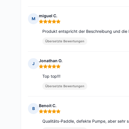
miguel C.
M
Hinweis: 5 von 5
Produkt entspricht der Beschreibung und die L
Übersetzte Bewertungen
Jonathan O.
J
Hinweis: 5 von 5
Top top!!!
Übersetzte Bewertungen
Benoit C.
B
Hinweis: 5 von 5
Qualitäts-Paddle, defekte Pumpe, aber sehr sc