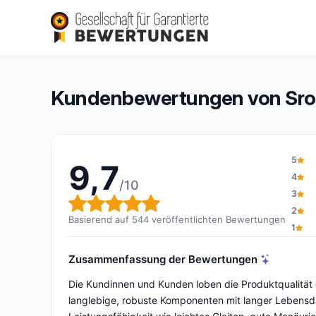
Sroka Company
9,7/10
(544 Bewertungen)
Gesamtbewertung: 9,7 von 10
Kundenbewertungen von Sr
5
9,7
4
/10
3
Gesamtbewertung: 9,7 von 1
2
Basierend auf 544 veröffentlichten Bewertungen
1
Zusammenfassung der Bewertungen
Die Kundinnen und Kunden loben die Produktqualität de
langlebige, robuste Komponenten mit langer Lebensd