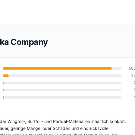
oka Company
50
2
0
r Wingfoil-, Surffoil- und Paddel-Materialien inhaltlich konkret:
auer, geringe Mängel oder Schäden und eindrucksvolle