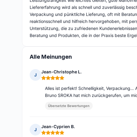
Leistungsfähigkeit wie leichtes Gleiten, gute Manövri
Liefererfahrung wird als schnell und zuverlässig besch
Verpackung und pünktliche Lieferung, oft mit Beratu
reaktionsschnell und hilfreich hervorgehoben, mit per
Unterstützung, die zu zufriedenen Kundenerlebnissen f
Beratung und Produkten, die in der Praxis beste Ergeb
Alle Meinungen
Jean-Christophe L.
J
Hinweis: 5 von 5
Alles ist perfekt! Schnelligkeit, Verpackung…
Bruno SROKA hat mich zurückgerufen, um mich
Übersetzte Bewertungen
Jean-Cyprien B.
J
Hinweis: 5 von 5