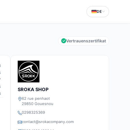
DE
Vertrauenszertifikat
3
5
7
5
SROKA SHOP
4
62 rue penhaot
29850 Gouesnou
0298325369
contact@srokacompany.com