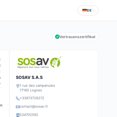
DE
Vertrauenszertifikat
k
6
1
SOSAV S.A.S
9
7
1 rue des campanules
77185 Lognes
+33973729272
en
contact@sosav.fr
534702592