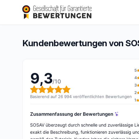
SOSAV
9,3/10
(26 994 Bewertungen)
Gesamtbewertung: 9,3 von 10
Kundenbewertungen von S
5
9,3
4
/10
3
Gesamtbewertung: 9,3 von 
2
Basierend auf 26 994 veröffentlichten Bewertungen
1
Zusammenfassung der Bewertungen
SOSAV überzeugt durch schnelle und zuverlässige Lief
exakt die Beschreibung, funktionieren zuverlässig 