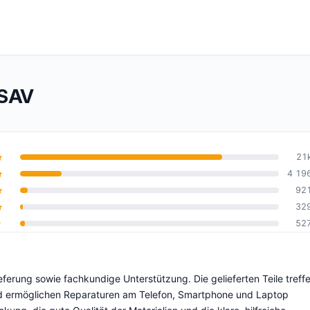
OSAV
21
4 19
92
10
32
52
erung sowie fachkundige Unterstützung. Die gelieferten Teile treff
und ermöglichen Reparaturen am Telefon, Smartphone und Laptop