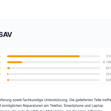
OSAV
21
4 19
92
10
32
52
erung sowie fachkundige Unterstützung. Die gelieferten Teile treff
und ermöglichen Reparaturen am Telefon, Smartphone und Laptop