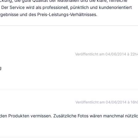
ung, die gute Qualität der Materialien und die klare, hilfreiche
 Der Service wird als professionell, pünktlich und kundenorientiert
gebnisse und des Preis-Leistungs-Verhältnisses.
Veröffentlicht am 04/06/2014 à 22h
g
Veröffentlicht am 04/06/2014 à 16h
 zu den Produkten vermissen. Zusätzliche Fotos wären manchmal nützli