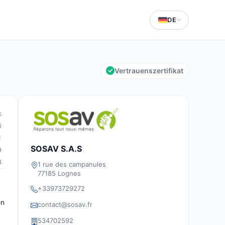
DE
Vertrauenszertifikat
k
6
1
SOSAV S.A.S
9
8
1 rue des campanules
77185 Lognes
+33973729272
en
contact@sosav.fr
534702592