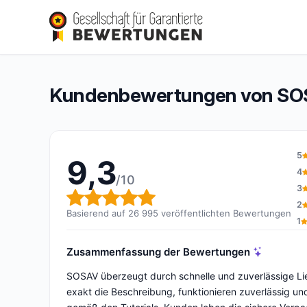
SOSAV
9,3/10
(26 995 Bewertungen)
Gesamtbewertung: 9,3 von 10
Kundenbewertungen von S
5
9,3
4
/10
3
Gesamtbewertung: 9,3 von 
2
Basierend auf 26 995 veröffentlichten Bewertungen
1
Zusammenfassung der Bewertungen
SOSAV überzeugt durch schnelle und zuverlässige Lief
exakt die Beschreibung, funktionieren zuverlässig 