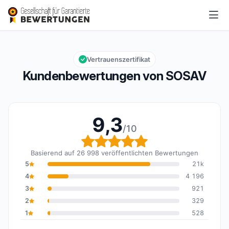
SOSAV
9,3/10
Gesamtbewertung: 9,3 von 10
Vertrauenszertifikat
Kundenbewertungen von SOSAV
9,3
/10
Gesamtbewertung: 9,3 
Basierend auf 26 998 veröffentlichten Bewertungen
5
21k
4
4 196
3
921
2
329
1
528