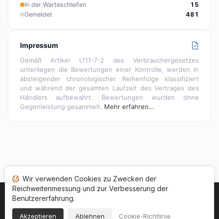
In der Warteschleifen
15
Gemeldet
481
Impressum
Gemäß Artikel L111-7-2 des Verbrauchergesetzes
unterliegen die Bewertungen einer Kontrolle, werden in
absteigender chronologischer Reihenfolge klassifiziert
und während der gesamten Laufzeit des Vertrages des
Händlers aufbewahrt. Bewertungen wurden ohne
Gegenleistung gesammelt.
Mehr erfahren…
Wir verwenden Cookies zu Zwecken der
Reichweitenmessung und zur Verbesserung der
Benutzererfahrung.
Startseite
Ihr Bewertungsstatus
Kategorien
Allgemeine Nutzungsbedingugen
Cookies
Akzeptieren
Ablehnen
Cookie-Richtlinie