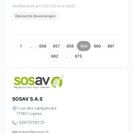
Veröffentlicht am 07/01/2014 à 05h51
Übersetzte Bewertungen
1
…
656
657
658
659
660
661
662
…
675
SOSAV S.A.S
1 rue des campanules
77185 Lognes
+33973729272
contact@sosav.fr