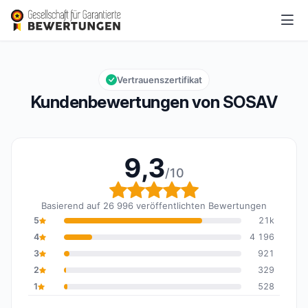
SOSAV
9,3/10
Gesamtbewertung: 9,3 von 10
Vertrauenszertifikat
Kundenbewertungen von SOSAV
9,3
/10
Gesamtbewertung: 9,3 
Basierend auf 26 996 veröffentlichten Bewertungen
5
21k
4
4 196
3
921
2
329
1
528