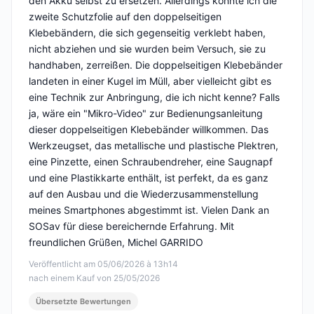
den Akku selbst zu ersetzen. Allerdings konnte ich die
zweite Schutzfolie auf den doppelseitigen
Klebebändern, die sich gegenseitig verklebt haben,
nicht abziehen und sie wurden beim Versuch, sie zu
handhaben, zerreißen. Die doppelseitigen Klebebänder
landeten in einer Kugel im Müll, aber vielleicht gibt es
eine Technik zur Anbringung, die ich nicht kenne? Falls
ja, wäre ein "Mikro-Video" zur Bedienungsanleitung
dieser doppelseitigen Klebebänder willkommen. Das
Werkzeugset, das metallische und plastische Plektren,
eine Pinzette, einen Schraubendreher, eine Saugnapf
und eine Plastikkarte enthält, ist perfekt, da es ganz
auf den Ausbau und die Wiederzusammenstellung
meines Smartphones abgestimmt ist. Vielen Dank an
SOSav für diese bereichernde Erfahrung. Mit
freundlichen Grüßen, Michel GARRIDO
Veröffentlicht am 05/06/2026 à 13h14
nach einem Kauf von 25/05/2026
Übersetzte Bewertungen