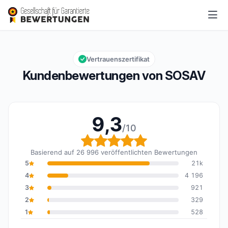
SOSAV
9,3/10
Gesamtbewertung: 9,3 von 10
Vertrauenszertifikat
Kundenbewertungen von SOSAV
9,3
/10
Gesamtbewertung: 9,3 
Basierend auf 26 996 veröffentlichten Bewertungen
5
21k
4
4 196
3
921
2
329
1
528