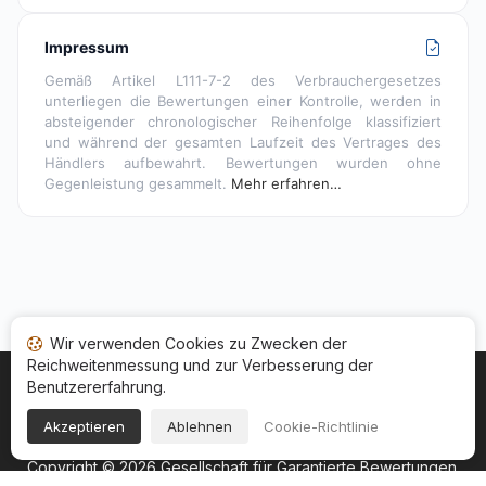
Impressum
Gemäß Artikel L111-7-2 des Verbrauchergesetzes
unterliegen die Bewertungen einer Kontrolle, werden in
absteigender chronologischer Reihenfolge klassifiziert
und während der gesamten Laufzeit des Vertrages des
Händlers aufbewahrt. Bewertungen wurden ohne
Gegenleistung gesammelt.
Mehr erfahren…
Wir verwenden Cookies zu Zwecken der
Reichweitenmessung und zur Verbesserung der
Benutzererfahrung.
Startseite
Ihr Bewertungsstatus
Kategorien
Allgemeine Nutzungsbedingugen
Cookies
Akzeptieren
Ablehnen
Cookie-Richtlinie
Rechtshinweise
Copyright © 2026
Gesellschaft für Garantierte Bewertungen
.