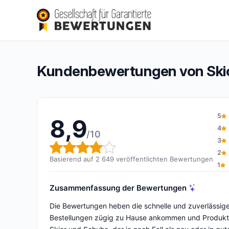
Skioccas
8,9/10
(2 649 Bewertungen)
Gesamtbewertung: 8,9 von 10
Kundenbewertungen von Ski
5
8,9
4
/10
3
Gesamtbewertung: 8,9 von 
2
Basierend auf 2 649 veröffentlichten Bewertungen
1
Zusammenfassung der Bewertungen
Die Bewertungen heben die schnelle und zuverlässige
Bestellungen zügig zu Hause ankommen und Produkte 