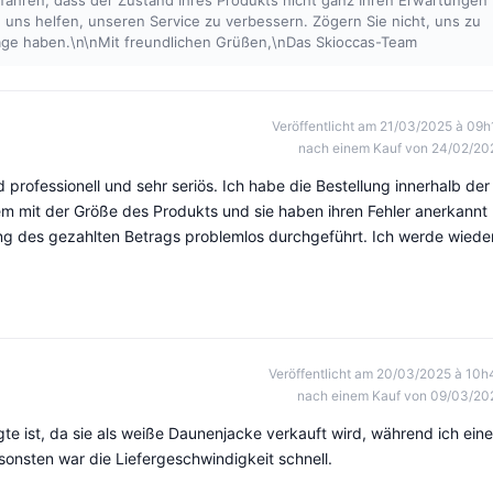
erfahren, dass der Zustand Ihres Produkts nicht ganz Ihren Erwartungen
d uns helfen, unseren Service zu verbessern. Zögern Sie nicht, uns zu
äge haben.\n\nMit freundlichen Grüßen,\nDas Skioccas-Team
Veröffentlicht am 21/03/2025 à 09h
nach einem Kauf von 24/02/20
d professionell und sehr seriös. Ich habe die Bestellung innerhalb der
em mit der Größe des Produkts und sie haben ihren Fehler anerkannt
g des gezahlten Betrags problemlos durchgeführt. Ich werde wiede
Veröffentlicht am 20/03/2025 à 10h
nach einem Kauf von 09/03/20
gte ist, da sie als weiße Daunenjacke verkauft wird, während ich eine
onsten war die Liefergeschwindigkeit schnell.