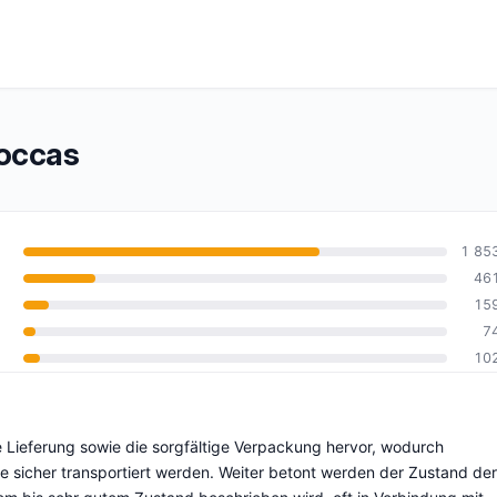
occas
1 85
46
15
10
7
10
 Lieferung sowie die sorgfältige Verpackung hervor, wodurch
sicher transportiert werden. Weiter betont werden der Zustand der