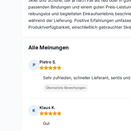
Skier und Schuhe, der je nach Fall als neu oder in gu
passenden Bindungen und einem guten Preis-Leistung
reibungslos und begleiteten Einkaufserlebnis beschri
während der Lieferung. Positive Erfahrungen umfassen
Produktverfügbarkeit, einschließlich gebrauchter Ski
Alle Meinungen
Pietro S.
P
Hinweis: 5 von 5
Sehr zufrieden, schneller Lieferant, seriös u
Übersetzte Bewertungen
Klaus K.
K
Hinweis: 5 von 5
Gut