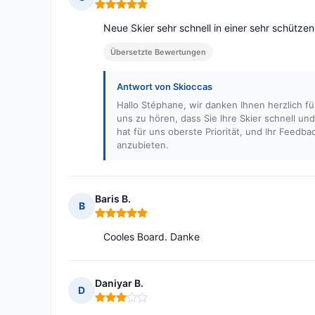
Hinweis: 5 von 5
Neue Skier sehr schnell in einer sehr schütz
Übersetzte Bewertungen
Antwort von Skioccas
Hallo Stéphane, wir danken Ihnen herzlich fü
uns zu hören, dass Sie Ihre Skier schnell un
hat für uns oberste Priorität, und Ihr Feedba
anzubieten.
Baris B.
B
Hinweis: 5 von 5
Cooles Board. Danke
Daniyar B.
D
Hinweis: 3 von 5