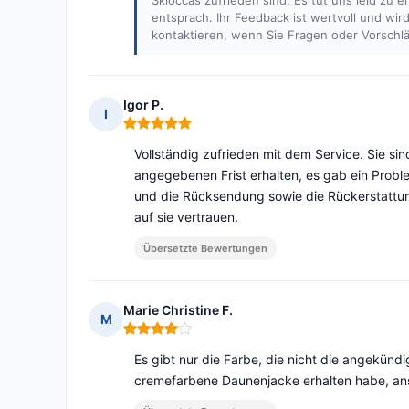
Skioccas zufrieden sind. Es tut uns leid zu 
entsprach. Ihr Feedback ist wertvoll und wir
kontaktieren, wenn Sie Fragen oder Vorschl
Igor P.
I
Hinweis: 5 von 5
Vollständig zufrieden mit dem Service. Sie sin
angegebenen Frist erhalten, es gab ein Probl
und die Rücksendung sowie die Rückerstattun
auf sie vertrauen.
Übersetzte Bewertungen
Marie Christine F.
M
Hinweis: 4 von 5
Es gibt nur die Farbe, die nicht die angekündi
cremefarbene Daunenjacke erhalten habe, ans