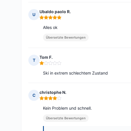
Ubaldo paolo R.
U
Hinweis: 5 von 5
Alles ok
Übersetzte Bewertungen
Tom F.
T
Hinweis: 1 von 5
Ski in extrem schlechtem Zustand
christophe N.
C
Hinweis: 4 von 5
Kein Problem und schnell.
Übersetzte Bewertungen