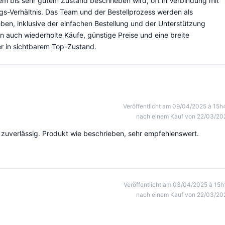
tem bis sehr gutem Zustand beschrieben wird, oft in Verbindung mit
s-Verhältnis. Das Team und der Bestellprozess werden als
eben, inklusive der einfachen Bestellung und der Unterstützung
 auch wiederholte Käufe, günstige Preise und eine breite
er in sichtbarem Top-Zustand.
Veröffentlicht am 09/04/2025 à 15h
nach einem Kauf von 22/03/20
nd zuverlässig. Produkt wie beschrieben, sehr empfehlenswert.
Veröffentlicht am 03/04/2025 à 15h
nach einem Kauf von 22/03/20