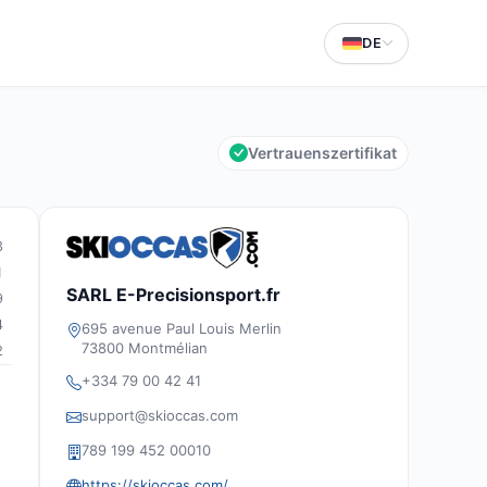
DE
Vertrauenszertifikat
3
1
SARL E-Precisionsport.fr
9
4
695 avenue Paul Louis Merlin
73800 Montmélian
2
+334 79 00 42 41
support@skioccas.com
789 199 452 00010
https://skioccas.com/