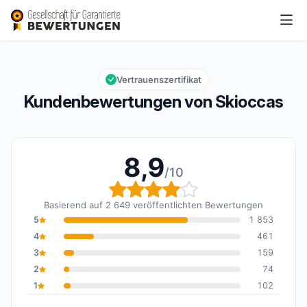
Skioccas
8,9/10
Gesamtbewertung: 8,9 von 10
Vertrauenszertifikat
Kundenbewertungen von Skioccas
8,9
/10
Gesamtbewertung: 8,9 
Basierend auf 2 649 veröffentlichten Bewertungen
5
1 853
4
461
3
159
2
74
1
102