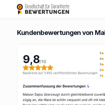
Maison SAJOU
9,8/10
(3 855 Bewertungen)
Gesamtbewertung: 9,8 von 10
Kundenbewertungen von Ma
5
9,8
4
/10
3
Gesamtbewertung: 9,8 von 1
2
Basierend auf 3 855 veröffentlichten Bewertungen
1
Zusammenfassung der Bewertungen
Maison Sajou überzeugt durch gleichbleibend zuverl
zügig an, die Ware ist schön verpackt und oft mit k