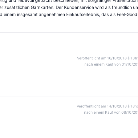
tig und liebevoll gepackt beschrieben, mit sorgfältiger Präsentation
der zusätzlichen Garnkarten. Der Kundenservice wird als freundlich u
nd einem insgesamt angenehmen Einkaufserlebnis, das als Feel-Good
Veröffentlicht am 16/10/2018 à 13h
nach einem Kauf von 01/10/20
Veröffentlicht am 14/10/2018 à 18h
nach einem Kauf von 08/10/20