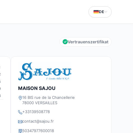
DE
Vertrauenszertifikat
1
2
5
MAISON SAJOU
9
8
16 BIS rue de la Chancellerie
78000 VERSAILLES
+33139508778
contact@sajou.fr
50347977600018