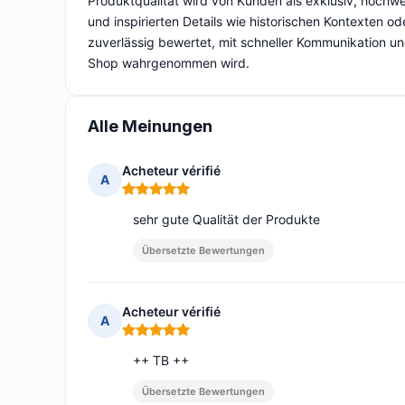
Produktqualität wird von Kunden als exklusiv, hochwer
und inspirierten Details wie historischen Kontexten o
zuverlässig bewertet, mit schneller Kommunikation u
Shop wahrgenommen wird.
Alle Meinungen
Acheteur vérifié
A
Hinweis: 5 von 5
sehr gute Qualität der Produkte
Übersetzte Bewertungen
Acheteur vérifié
A
Hinweis: 5 von 5
++ TB ++
Übersetzte Bewertungen