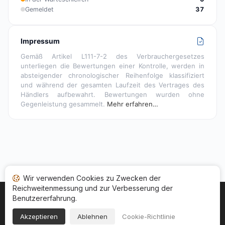
Gemeldet
37
Impressum
Gemäß Artikel L111-7-2 des Verbrauchergesetzes
unterliegen die Bewertungen einer Kontrolle, werden in
absteigender chronologischer Reihenfolge klassifiziert
und während der gesamten Laufzeit des Vertrages des
Händlers aufbewahrt. Bewertungen wurden ohne
Gegenleistung gesammelt.
Mehr erfahren…
Wir verwenden Cookies zu Zwecken der
Reichweitenmessung und zur Verbesserung der
Benutzererfahrung.
Startseite
Ihr Bewertungsstatus
Kategorien
Allgemeine Nutzungsbedingugen
Cookies
Akzeptieren
Ablehnen
Cookie-Richtlinie
Rechtshinweise