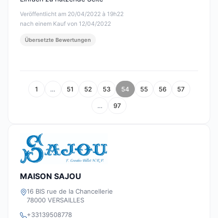
Veröffentlicht am 20/04/2022 à 19h22
nach einem Kauf von 12/04/2022
Übersetzte Bewertungen
1
…
51
52
53
54
55
56
57
…
97
MAISON SAJOU
16 BIS rue de la Chancellerie
78000 VERSAILLES
+33139508778