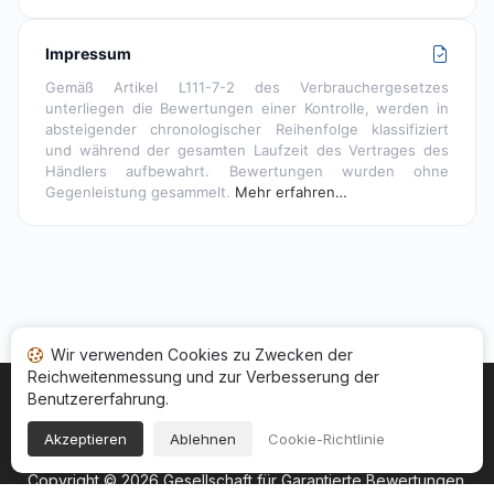
Impressum
Gemäß Artikel L111-7-2 des Verbrauchergesetzes
unterliegen die Bewertungen einer Kontrolle, werden in
absteigender chronologischer Reihenfolge klassifiziert
und während der gesamten Laufzeit des Vertrages des
Händlers aufbewahrt. Bewertungen wurden ohne
Gegenleistung gesammelt.
Mehr erfahren…
Wir verwenden Cookies zu Zwecken der
Reichweitenmessung und zur Verbesserung der
Benutzererfahrung.
Startseite
Ihr Bewertungsstatus
Kategorien
Allgemeine Nutzungsbedingugen
Cookies
Akzeptieren
Ablehnen
Cookie-Richtlinie
Rechtshinweise
Copyright © 2026
Gesellschaft für Garantierte Bewertungen
.