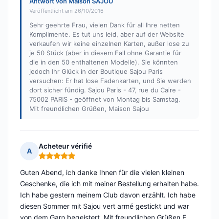
Antwort von Maison SAJOU
Veröffentlicht am 26/10/2016
Sehr geehrte Frau, vielen Dank für all Ihre netten
Komplimente. Es tut uns leid, aber auf der Website
verkaufen wir keine einzelnen Karten, außer lose zu
je 50 Stück (aber in diesem Fall ohne Garantie für
die in den 50 enthaltenen Modelle). Sie könnten
jedoch Ihr Glück in der Boutique Sajou Paris
versuchen: Er hat lose Fadenkarten, und Sie werden
dort sicher fündig. Sajou Paris - 47, rue du Caire -
75002 PARIS - geöffnet von Montag bis Samstag.
Mit freundlichen Grüßen, Maison Sajou
Acheteur vérifié
A
Hinweis: 5 von 5
Guten Abend, ich danke Ihnen für die vielen kleinen
Geschenke, die ich mit meiner Bestellung erhalten habe.
Ich habe gestern meinem Club davon erzählt. Ich habe
diesen Sommer mit Sajou vert armé gestickt und war
von dem Garn begeistert. Mit freundlichen Grüßen F