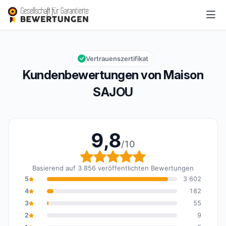
Maison SAJOU
9,8/10
Gesamtbewertung: 9,8 von 10
Vertrauenszertifikat
Kundenbewertungen von Maison
SAJOU
9,8
/10
Gesamtbewertung: 9,8 
Basierend auf 3 856 veröffentlichten Bewertungen
5
3 602
4
182
3
55
2
9