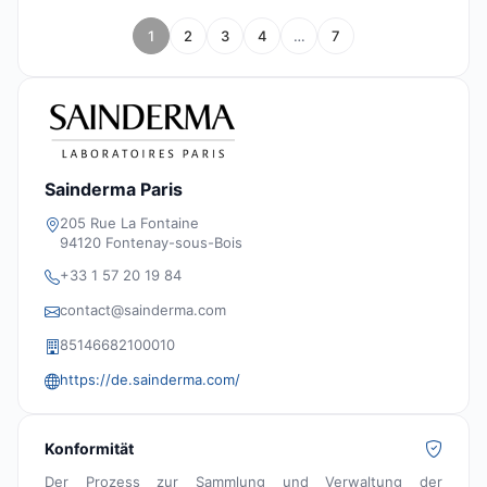
1
2
3
4
…
7
Sainderma Paris
205 Rue La Fontaine
94120 Fontenay-sous-Bois
+33 1 57 20 19 84
contact@sainderma.com
85146682100010
https://de.sainderma.com/
Konformität
Der Prozess zur Sammlung und Verwaltung der