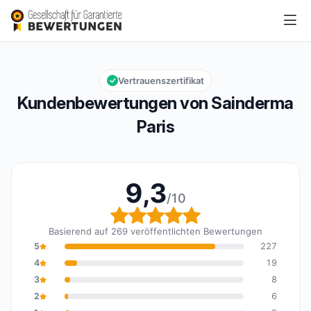
Sainderma Paris
9,3/10
Gesamtbewertung: 9,3 von 10
Vertrauenszertifikat
Kundenbewertungen von Sainderma
Paris
9,3
/10
Gesamtbewertung: 9,3 
Basierend auf 269 veröffentlichten Bewertungen
5
227
4
19
3
8
2
6