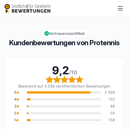
Protennis
9,2/10
Gesamtbewertung: 9,2 von 10
Vertrauenszertifikat
Kundenbewertungen von Protennis
9,2
/10
Gesamtbewertung: 9,2 
Basierend auf 3 036 veröffentlichten Bewertungen
5
2 599
4
155
3
68
2
56
1
158