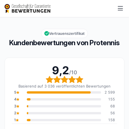
Protennis
9,2/10
Gesamtbewertung: 9,2 von 10
Vertrauenszertifikat
Kundenbewertungen von Protennis
9,2
/10
Gesamtbewertung: 9,2 
Basierend auf 3 036 veröffentlichten Bewertungen
5
2 599
4
155
3
68
2
56
1
158