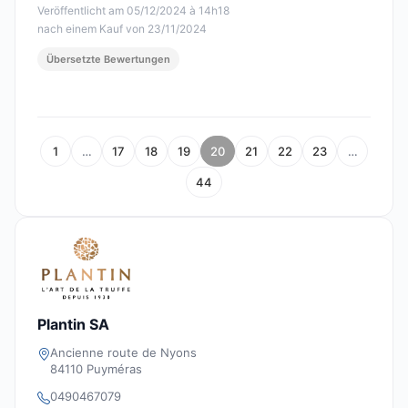
Veröffentlicht am 05/12/2024 à 14h18
nach einem Kauf von 23/11/2024
Übersetzte Bewertungen
1
…
17
18
19
20
21
22
23
…
44
Plantin SA
Ancienne route de Nyons
84110 Puyméras
0490467079