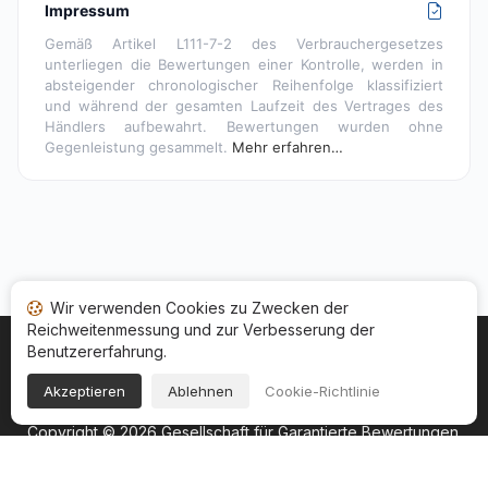
Impressum
Gemäß Artikel L111-7-2 des Verbrauchergesetzes
unterliegen die Bewertungen einer Kontrolle, werden in
absteigender chronologischer Reihenfolge klassifiziert
und während der gesamten Laufzeit des Vertrages des
Händlers aufbewahrt. Bewertungen wurden ohne
Gegenleistung gesammelt.
Mehr erfahren…
Wir verwenden Cookies zu Zwecken der
Reichweitenmessung und zur Verbesserung der
Benutzererfahrung.
Startseite
Ihr Bewertungsstatus
Kategorien
Allgemeine Nutzungsbedingugen
Cookies
Akzeptieren
Ablehnen
Cookie-Richtlinie
Rechtshinweise
Copyright © 2026
Gesellschaft für Garantierte Bewertungen
.
Alle Rechte vorbehalten.