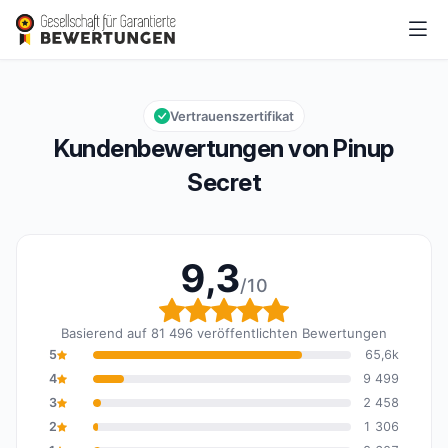
Pinup Secret
9,3/10
Gesamtbewertung: 9,3 von 10
Vertrauenszertifikat
Kundenbewertungen von Pinup
Secret
9,3
/10
Gesamtbewertung: 9,3 
Basierend auf 81 496 veröffentlichten Bewertungen
5
65,6k
4
9 499
3
2 458
2
1 306