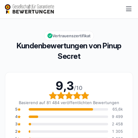
Pinup Secret
9,3/10
Gesamtbewertung: 9,3 von 10
Vertrauenszertifikat
Kundenbewertungen von Pinup
Secret
9,3
/10
Gesamtbewertung: 9,3 
Basierend auf 81 484 veröffentlichten Bewertungen
5
65,6k
4
9 499
3
2 458
2
1 305