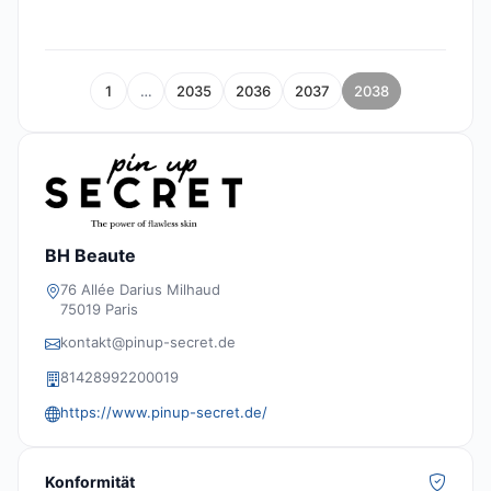
1
…
2035
2036
2037
2038
BH Beaute
76 Allée Darius Milhaud
75019 Paris
kontakt@pinup-secret.de
81428992200019
https://www.pinup-secret.de/
Konformität