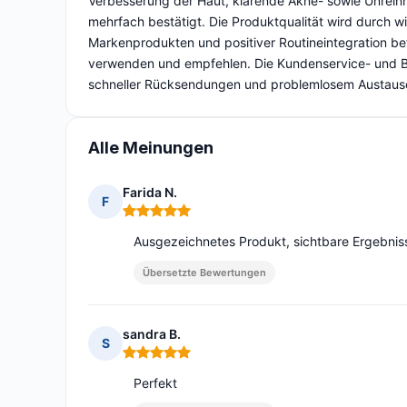
Verbesserung der Haut, klärende Akne- sowie Unreinh
mehrfach bestätigt. Die Produktqualität wird durch w
Markenprodukten und positiver Routineintegration bet
verwenden und empfehlen. Die Kundenservice- und Be
schneller Rücksendungen und problemlosem Austausc
Alle Meinungen
Farida N.
F
Hinweis: 5 von 5
Ausgezeichnetes Produkt, sichtbare Ergebnis
Übersetzte Bewertungen
sandra B.
S
Hinweis: 5 von 5
Perfekt