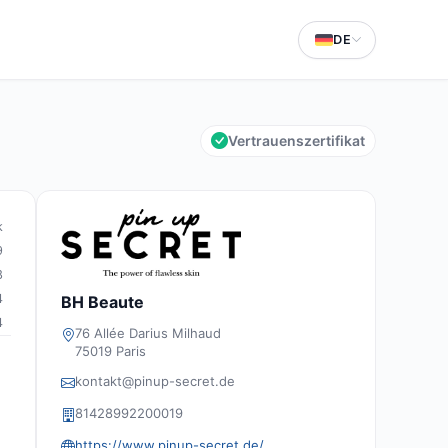
DE
Vertrauenszertifikat
k
9
8
4
BH Beaute
4
76 Allée Darius Milhaud
75019 Paris
kontakt@pinup-secret.de
81428992200019
https://www.pinup-secret.de/