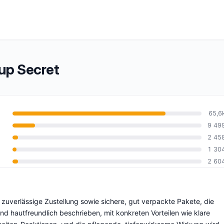
up Secret
65,6
9 49
2 45
10
1 30
2 60
zuverlässige Zustellung sowie sichere, gut verpackte Pakete, die
 hautfreundlich beschrieben, mit konkreten Vorteilen wie klare