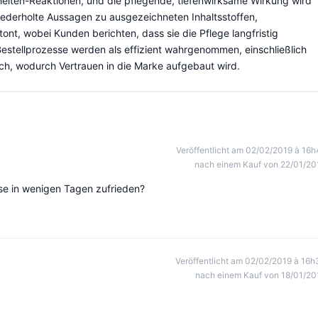
eiten-Reaktionen, und die pflegende, tiefenwirksame Wirkung wird
iederholte Aussagen zu ausgezeichneten Inhaltsstoffen,
ont, wobei Kunden berichten, dass sie die Pflege langfristig
stellprozesse werden als effizient wahrgenommen, einschließlich
h, wodurch Vertrauen in die Marke aufgebaut wird.
Veröffentlicht am 02/02/2019 à 16h
nach einem Kauf von 22/01/20
se in wenigen Tagen zufrieden?
Veröffentlicht am 02/02/2019 à 16h
nach einem Kauf von 18/01/20