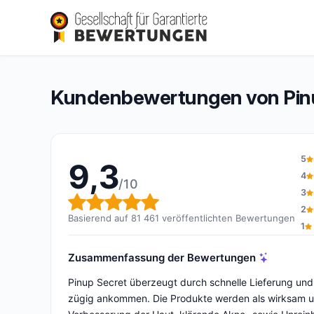
Pinup Secret
9,3/10
(81 461 Bewertungen)
Gesamtbewertung: 9,3 von 10
Kundenbewertungen von Pin
5
9,3
4
/10
3
Gesamtbewertung: 9,3 von 
2
Basierend auf 81 461 veröffentlichten Bewertungen
1
Zusammenfassung der Bewertungen
Pinup Secret überzeugt durch schnelle Lieferung und 
zügig ankommen. Die Produkte werden als wirksam und