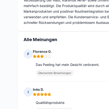
Verbesserung der Haut, klärende Akne- sowie Unreinh
mehrfach bestätigt. Die Produktqualität wird durch w
Markenprodukten und positiver Routineintegration bet
verwenden und empfehlen. Die Kundenservice- und Be
schneller Rücksendungen und problemlosem Austausc
Alle Meinungen
Florence G.
F
Hinweis: 3 von 5
Das Peeling hat mein Gesicht verbrannt.
Übersetzte Bewertungen
Inès D.
I
Hinweis: 5 von 5
Qualitätsprodukte