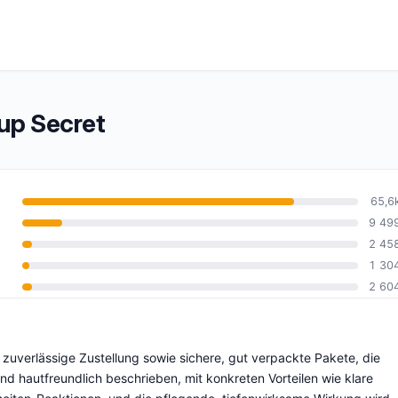
up Secret
65,6
9 49
2 45
10
1 30
2 60
zuverlässige Zustellung sowie sichere, gut verpackte Pakete, die
 hautfreundlich beschrieben, mit konkreten Vorteilen wie klare