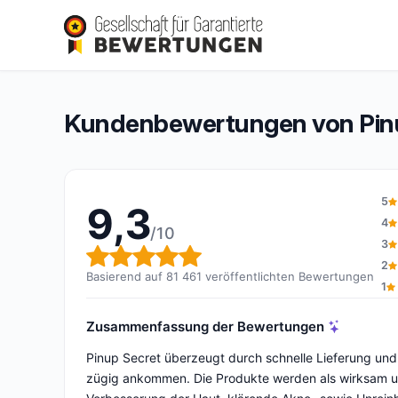
Pinup Secret
9,3/10
(81 461 Bewertungen)
Gesamtbewertung: 9,3 von 10
Kundenbewertungen von Pin
5
9,3
4
/10
3
Gesamtbewertung: 9,3 von 
2
Basierend auf 81 461 veröffentlichten Bewertungen
1
Zusammenfassung der Bewertungen
Pinup Secret überzeugt durch schnelle Lieferung und 
zügig ankommen. Die Produkte werden als wirksam und