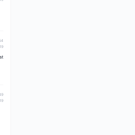
54
19
st
49
19