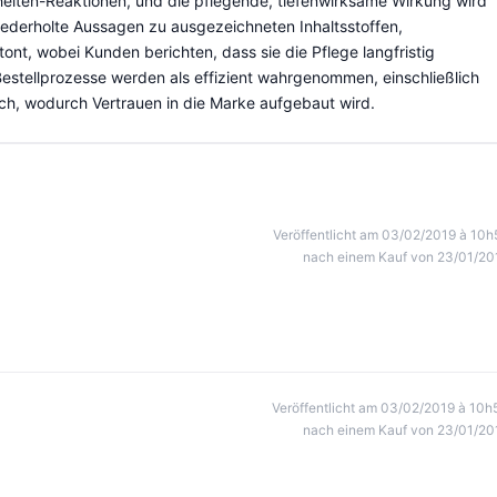
eiten-Reaktionen, und die pflegende, tiefenwirksame Wirkung wird
iederholte Aussagen zu ausgezeichneten Inhaltsstoffen,
ont, wobei Kunden berichten, dass sie die Pflege langfristig
stellprozesse werden als effizient wahrgenommen, einschließlich
h, wodurch Vertrauen in die Marke aufgebaut wird.
Veröffentlicht am 03/02/2019 à 10h
nach einem Kauf von 23/01/20
Veröffentlicht am 03/02/2019 à 10h
nach einem Kauf von 23/01/20