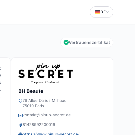
DE
Vertrauenszertifikat
k
9
8
4
BH Beaute
4
76 Allée Darius Milhaud
75019 Paris
kontakt@pinup-secret.de
81428992200019
https://www.pinup-secret.de/