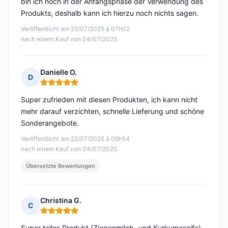
bin ich noch in der Anfangsphase der Verwendung des
Produkts, deshalb kann ich hierzu noch nichts sagen.
Veröffentlicht am 22/07/2025 à 07h02
nach einem Kauf von 04/07/2025
Danielle O.
D
Hinweis: 5 von 5
Super zufrieden mit diesen Produkten, ich kann nicht
mehr darauf verzichten, schnelle Lieferung und schöne
Sonderangebote.
Veröffentlicht am 22/07/2025 à 06h54
nach einem Kauf von 04/07/2025
Übersetzte Bewertungen
Christina G.
C
Hinweis: 5 von 5
Super tolles Produkt (Ziegenmilch- und Kurkumaseife)