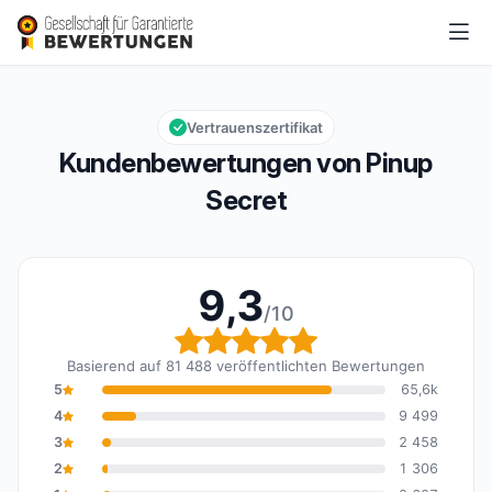
Pinup Secret
9,3/10
Gesamtbewertung: 9,3 von 10
Vertrauenszertifikat
Kundenbewertungen von Pinup
Secret
9,3
/10
Gesamtbewertung: 9,3 
Basierend auf 81 488 veröffentlichten Bewertungen
5
65,6k
4
9 499
3
2 458
2
1 306