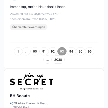
Hinweis: 4 von 5
Immer top, meine Haut dankt Ihnen.
Veröffentlicht am 20/07/2025 à 17h38
nach einem Kauf von 03/07/2025
Übersetzte Bewertungen
1
…
90
91
92
93
94
95
96
…
2038
BH Beaute
76 Allée Darius Milhaud
75019 Paris