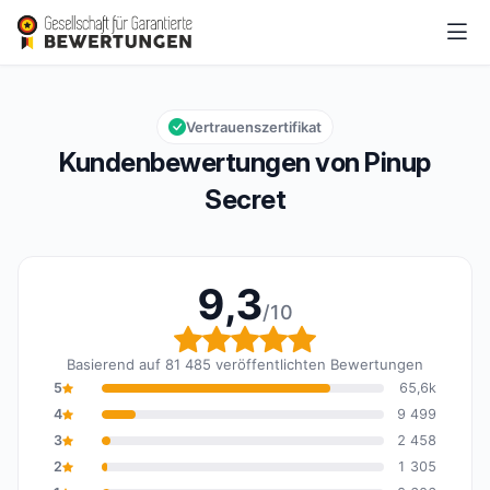
Pinup Secret
9,3/10
Gesamtbewertung: 9,3 von 10
Vertrauenszertifikat
Kundenbewertungen von Pinup
Secret
9,3
/10
Gesamtbewertung: 9,3 
Basierend auf 81 485 veröffentlichten Bewertungen
5
65,6k
4
9 499
3
2 458
2
1 305