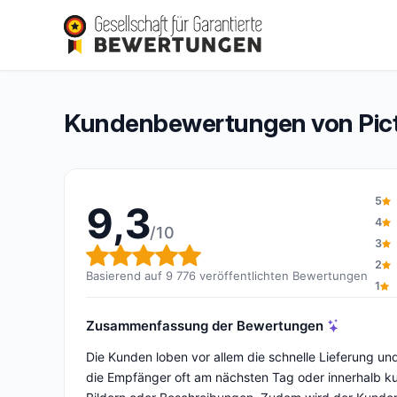
Pictyourlamp.com
9,3/10
(9 776 Bewertungen)
Gesamtbewertung: 9,3 von 10
Kundenbewertungen von Pic
5
9,3
4
/10
3
Gesamtbewertung: 9,3 von 
2
Basierend auf 9 776 veröffentlichten Bewertungen
1
Zusammenfassung der Bewertungen
Die Kunden loben vor allem die schnelle Lieferung un
die Empfänger oft am nächsten Tag oder innerhalb kur