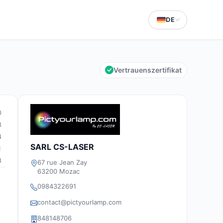
DE
Vertrauenszertifikat
0
3
4
SARL CS-LASER
1
8
67 rue Jean Zay
63200 Mozac
0984322691
contact@pictyourlamp.com
848148706