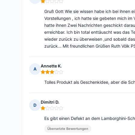
Hinweis: 1 von 5
Gruß Gott Wie sie wissen habe ich bei ihnen ei
Vorstellungen , ich hatte sie gebeten mich im 
hatte ihnen Zwei Nachrichten geschickt darauf
erreichbar. Ich bin total enttäuscht was das T
wieder zurück zu überweisen ,und sobald das G
zurück... Mit freundlichen Grüßen Ruth Völk 
Annette K.
A
Hinweis: 3 von 5
Tolles Produkt als Geschenkidee, aber die Sche
Dimitri D.
D
Hinweis: 1 von 5
Es gibt einen Defekt an dem Lamborghini-Schil
Übersetzte Bewertungen