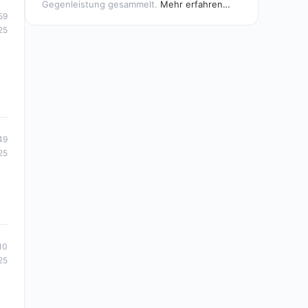
Gegenleistung gesammelt.
Mehr erfahren…
59
25
49
25
10
25