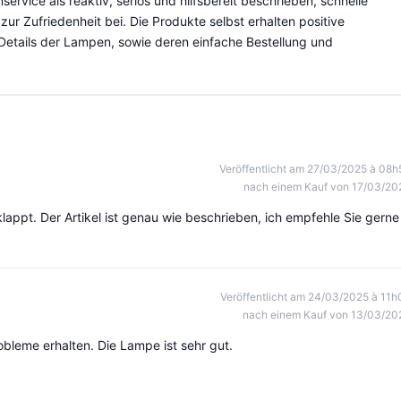
rvice als reaktiv, seriös und hilfsbereit beschrieben, schnelle
ur Zufriedenheit bei. Die Produkte selbst erhalten positive
 Details der Lampen, sowie deren einfache Bestellung und
Veröffentlicht am 27/03/2025 à 08h
nach einem Kauf von 17/03/20
eklappt. Der Artikel ist genau wie beschrieben, ich empfehle Sie gerne
Veröffentlicht am 24/03/2025 à 11h
nach einem Kauf von 13/03/20
bleme erhalten. Die Lampe ist sehr gut.