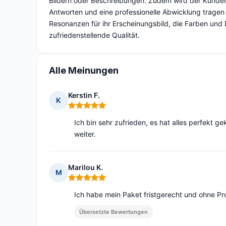
Bildern oder Beschreibungen. Zudem wird der Kundense
Antworten und eine professionelle Abwicklung tragen z
Resonanzen für ihr Erscheinungsbild, die Farben und
zufriedenstellende Qualität.
Alle Meinungen
Kerstin F.
K
Hinweis: 5 von 5
Ich bin sehr zufrieden, es hat alles perfekt g
weiter.
Marilou K.
M
Hinweis: 5 von 5
Ich habe mein Paket fristgerecht und ohne Pro
Übersetzte Bewertungen