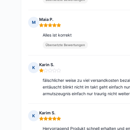
Maia P.
M
Hinweis: 5 von 5
Alles ist korrekt
Übersetzte Bewertungen
Karin S.
K
Hinweis: 1 von 5
fälschlicher weise zu viel versandkosten beza
entäuscht blinkt nicht im takt geht einfach n
armutszeugnis einfach nur traurig nicht weit
Karim S.
K
Hinweis: 5 von 5
Hervorragend Produkt schnell erhalten und en