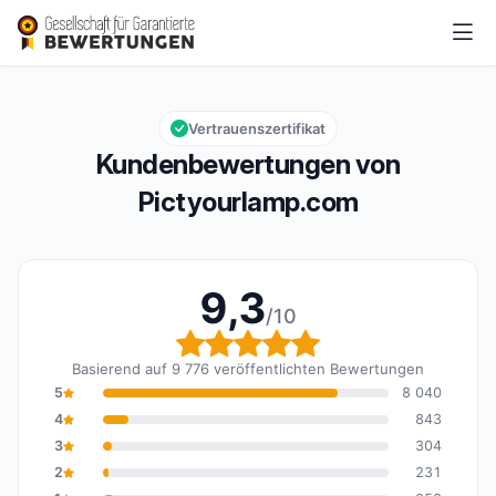
Pictyourlamp.com
9,3/10
Gesamtbewertung: 9,3 von 10
Vertrauenszertifikat
Kundenbewertungen von
Pictyourlamp.com
9,3
/10
Gesamtbewertung: 9,3 
Basierend auf 9 776 veröffentlichten Bewertungen
5
8 040
4
843
3
304
2
231