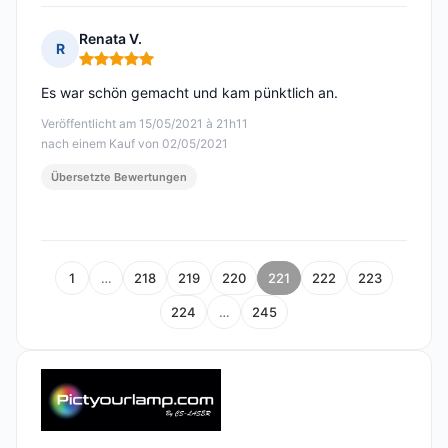
Renata V.
R
Hinweis: 5 von 5
Es war schön gemacht und kam pünktlich an.
Veröffentlicht am 15/05/2021 à 21h11
nach einem Kauf von 02/05/2021
Übersetzte Bewertungen
1
…
218
219
220
221
222
223
224
…
245