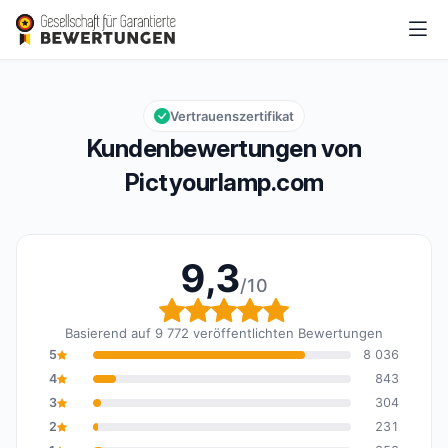
Pictyourlamp.com
9,3/10
Gesamtbewertung: 9,3 von 10
Vertrauenszertifikat
Kundenbewertungen von
Pictyourlamp.com
9,3
/10
Gesamtbewertung: 9,3 
Basierend auf 9 772 veröffentlichten Bewertungen
5
8 036
4
843
3
304
2
231