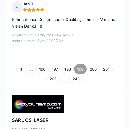
Jan T.
J
Hinweis: 5 von 5
Sehr schönes Design, super Qualität, schneller Versand.
Vielen Dank.!!!!!!
Veröffentlicht am 26/12/2021 à 04h29
nach einem Kauf von 13/12/2021
1
…
196
197
198
199
200
201
202
…
245
SARL CS-LASER
67 rue Jean Zay