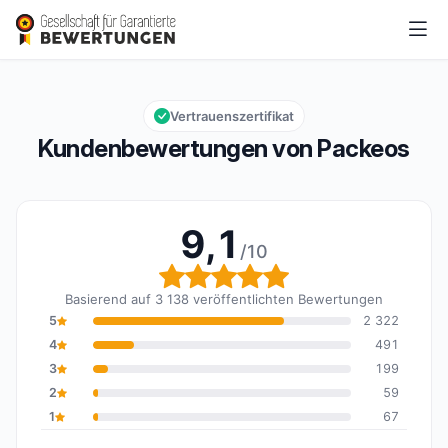
Packeos
9,1/10
Gesamtbewertung: 9,1 von 10
Vertrauenszertifikat
Kundenbewertungen von Packeos
9,1
/10
Gesamtbewertung: 9,1 
Basierend auf 3 138 veröffentlichten Bewertungen
5
2 322
4
491
3
199
2
59
1
67