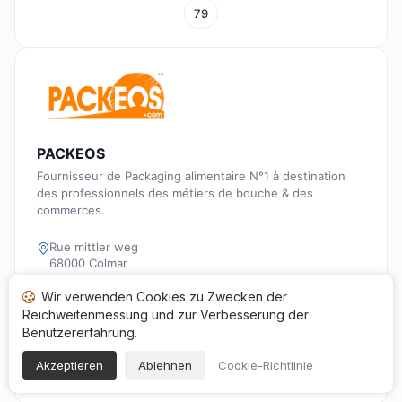
79
PACKEOS
Fournisseur de Packaging alimentaire N°1 à destination
des professionnels des métiers de bouche & des
commerces.
Rue mittler weg
68000 Colmar
03 89 23 43 18
Wir verwenden Cookies zu Zwecken der
Reichweitenmessung und zur Verbesserung der
service.commercial@packeos.com
Benutzererfahrung.
50435181800019
Akzeptieren
Ablehnen
Cookie-Richtlinie
https://www.packeos.com/