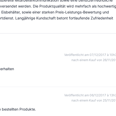
lfsbereite Mitarbeiterkommunikation sowie eine benutzerfreundliche
versendet werden. Die Produktqualität wird mehrfach als hochwerti
e Eisbehälter, sowie einer starken Preis-Leistungs-Bewertung und
tdienst. Langjährige Kundschaft betont fortlaufende Zufriedenheit
Veröffentlicht am 07/12/2017 à 10h
nach einem Kauf von 26/11/20
 erhalten
Veröffentlicht am 06/12/2017 à 13h
nach einem Kauf von 25/11/20
 bestellten Produkte.