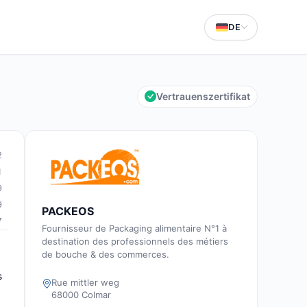
DE
Vertrauenszertifikat
2
1
9
9
PACKEOS
7
Fournisseur de Packaging alimentaire N°1 à
destination des professionnels des métiers
de bouche & des commerces.
s
Rue mittler weg
68000 Colmar