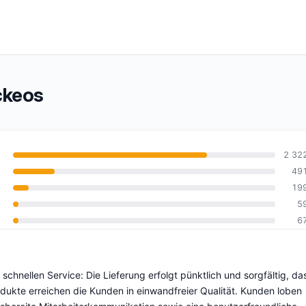
ckeos
2 32
49
19
0
5
6
chnellen Service: Die Lieferung erfolgt pünktlich und sorgfältig, da
dukte erreichen die Kunden in einwandfreier Qualität. Kunden loben