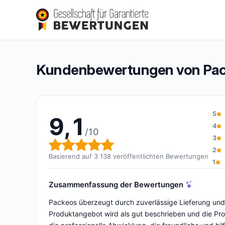
Packeos
9,1/10
(3 138 Bewertungen)
Gesamtbewertung: 9,1 von 10
Kundenbewertungen von Pa
5
9,1
4
/10
3
Gesamtbewertung: 9,1 von 1
2
Basierend auf 3 138 veröffentlichten Bewertungen
1
Zusammenfassung der Bewertungen
Packeos überzeugt durch zuverlässige Lieferung und s
Produktangebot wird als gut beschrieben und die Pro