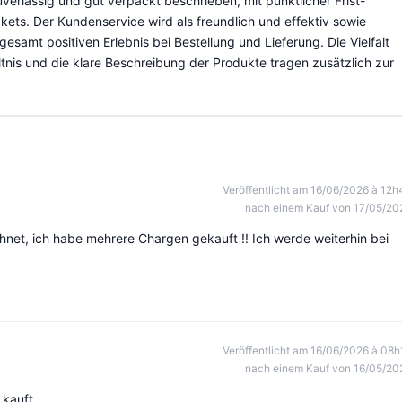
uverlässig und gut verpackt beschrieben, mit pünktlicher Frist-
ets. Der Kundenservice wird als freundlich und effektiv sowie
samt positiven Erlebnis bei Bestellung und Lieferung. Die Vielfalt
ltnis und die klare Beschreibung der Produkte tragen zusätzlich zur
Veröffentlicht am 16/06/2026 à 12h
nach einem Kauf von 17/05/20
chnet, ich habe mehrere Chargen gekauft !! Ich werde weiterhin bei
Veröffentlicht am 16/06/2026 à 08h
nach einem Kauf von 16/05/20
kauft.