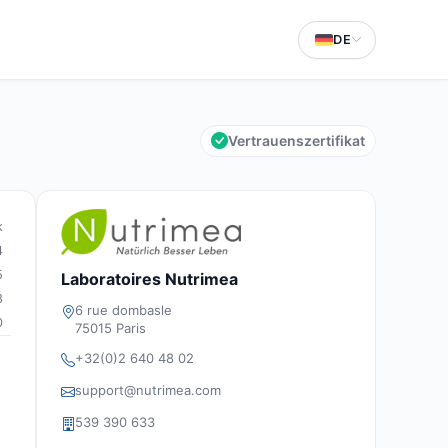
DE
Vertrauenszertifikat
k
4
5
Laboratoires Nutrimea
8
6 rue dombasle
0
75015 Paris
+32(0)2 640 48 02
support@nutrimea.com
539 390 633