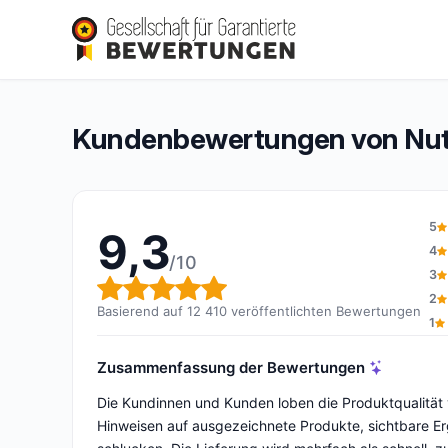
Nutrimea
9,3/10
(12 410 Bewertungen)
Gesamtbewertung: 9,3 von 10
Kundenbewertungen von Nut
5
9,3
4
/10
3
Gesamtbewertung: 9,3 von 
2
Basierend auf 12 410 veröffentlichten Bewertungen
1
Zusammenfassung der Bewertungen
Die Kundinnen und Kunden loben die Produktqualität 
Hinweisen auf ausgezeichnete Produkte, sichtbare Er