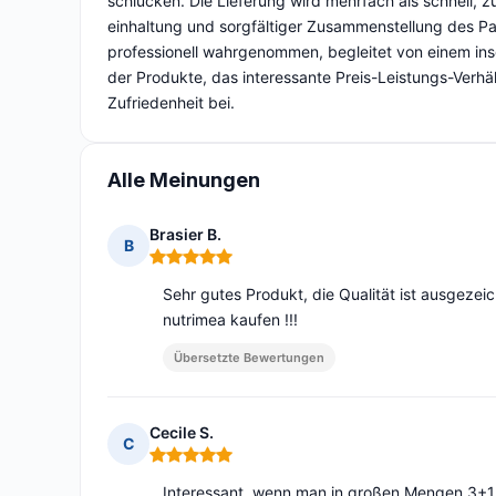
schlucken. Die Lieferung wird mehrfach als schnell, z
einhaltung und sorgfältiger Zusammenstellung des Pak
professionell wahrgenommen, begleitet von einem insge
der Produkte, das interessante Preis-Leistungs-Verhä
Zufriedenheit bei.
Alle Meinungen
Brasier B.
B
Hinweis: 5 von 5
Sehr gutes Produkt, die Qualität ist ausgezei
nutrimea kaufen !!!
Übersetzte Bewertungen
Cecile S.
C
Hinweis: 5 von 5
Interessant, wenn man in großen Mengen 3+1 