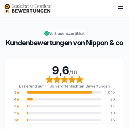
Nippon & co
9,6/10
Gesamtbewertung: 9,6 von 10
Vertrauenszertifikat
Kundenbewertungen von Nippon & co
9,6
/10
Gesamtbewertung: 9,6 
Basierend auf 1 186 veröffentlichten Bewertungen
5
1 045
4
96
3
17
2
13
1
15