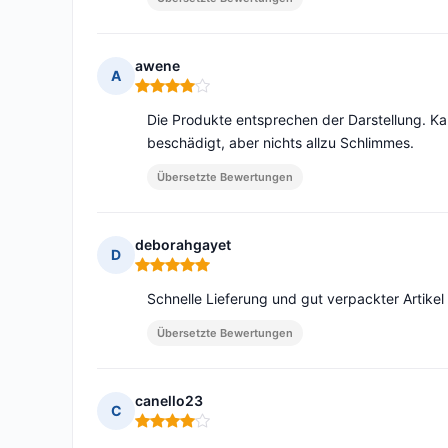
awene
A
Hinweis: 4 von 5
Die Produkte entsprechen der Darstellung. K
beschädigt, aber nichts allzu Schlimmes.
Übersetzte Bewertungen
deborahgayet
D
Hinweis: 5 von 5
Schnelle Lieferung und gut verpackter Artikel
Übersetzte Bewertungen
canello23
C
Hinweis: 4 von 5