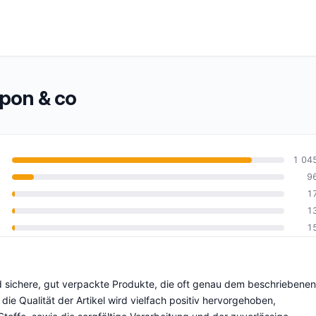
pon & co
1 04
9
1
0
1
1
nd sichere, gut verpackte Produkte, die oft genau dem beschriebenen
 Qualität der Artikel wird vielfach positiv hervorgehoben,