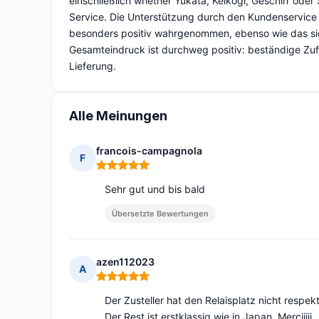
einschließlich whether Yukata, Keikogi, Geschirr oder 
Service. Die Unterstützung durch den Kundenservice 
besonders positiv wahrgenommen, ebenso wie das sic
Gesamteindruck ist durchweg positiv: beständige Zufr
Lieferung.
Alle Meinungen
francois-campagnola
F
Hinweis: 5 von 5
Sehr gut und bis bald
Übersetzte Bewertungen
azen112023
A
Hinweis: 5 von 5
Der Zusteller hat den Relaisplatz nicht resp
Der Rest ist erstklassig wie in Japan. Merciiiii