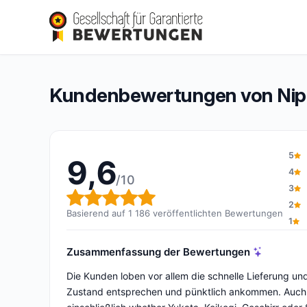
Nippon & co
9,6/10
(1 186 Bewertungen)
Gesamtbewertung: 9,6 von 10
Kundenbewertungen von Nip
5
9,6
4
/10
3
Gesamtbewertung: 9,6 von 1
2
Basierend auf 1 186 veröffentlichten Bewertungen
1
Zusammenfassung der Bewertungen
Die Kunden loben vor allem die schnelle Lieferung u
Zustand entsprechen und pünktlich ankommen. Auch die