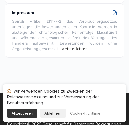
Impressum
Gemäß Artikel L111-7-2 des Verbrauchergesetzes
unterliegen die Bewertungen einer Kontrolle, werden in
absteigender chronologischer Reihenfolge klassifiziert
und während der gesamten Laufzeit des Vertrages des
Händlers aufbewahrt. Bewertungen wurden ohne
Gegenleistung gesammelt.
Mehr erfahren…
Wir verwenden Cookies zu Zwecken der
Reichweitenmessung und zur Verbesserung der
Benutzererfahrung.
Startseite
Ihr Bewertungsstatus
Kategorien
Allgemeine Nutzungsbedingugen
Cookies
Akzeptieren
Ablehnen
Cookie-Richtlinie
Rechtshinweise
Copyright © 2026
Gesellschaft für Garantierte Bewertungen
.