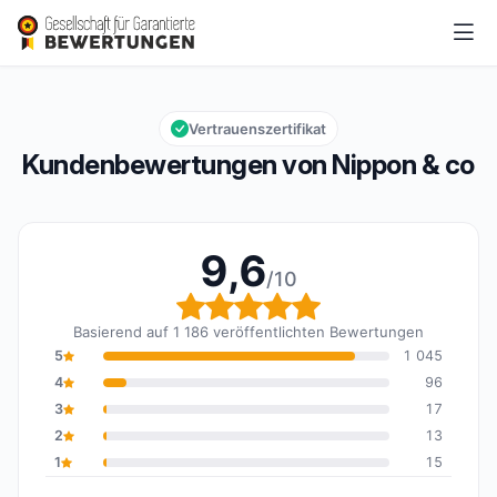
Nippon & co
9,6/10
Gesamtbewertung: 9,6 von 10
Vertrauenszertifikat
Kundenbewertungen von Nippon & co
9,6
/10
Gesamtbewertung: 9,6 
Basierend auf 1 186 veröffentlichten Bewertungen
5
1 045
4
96
3
17
2
13
1
15