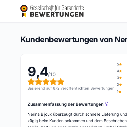
Nerina Bijoux
9,4/10
(872 Bewertungen)
Gesamtbewertung: 9,4 von 10
Kundenbewertungen von Neri
5
9,4
4
/10
3
Gesamtbewertung: 9,4 von 
2
Basierend auf 872 veröffentlichten Bewertungen
1
Zusammenfassung der Bewertungen
Nerina Bijoux überzeugt durch schnelle Lieferung u
zügig beim Kunden ankommen und dem Beschriebenen