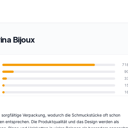
na Bijoux
71
9
3
10
1
1
nd sorgfältige Verpackung, wodurch die Schmuckstücke oft schon
 entsprechen. Die Produktqualität und das Design werden als