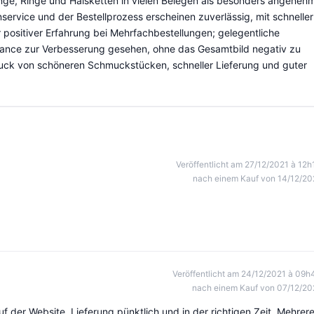
nge, Ringe und Halsketten in vielen Belegen als besonders angeneh
ervice und der Bestellprozess erscheinen zuverlässig, mit schneller
 positiver Erfahrung bei Mehrfachbestellungen; gelegentliche
hance zur Verbesserung gesehen, ohne das Gesamtbild negativ zu
ruck von schöneren Schmuckstücken, schneller Lieferung und guter
Veröffentlicht am 27/12/2021 à 12h
nach einem Kauf von 14/12/20
Veröffentlicht am 24/12/2021 à 09h
nach einem Kauf von 07/12/20
 der Website. Lieferung pünktlich und in der richtigen Zeit. Mehrer