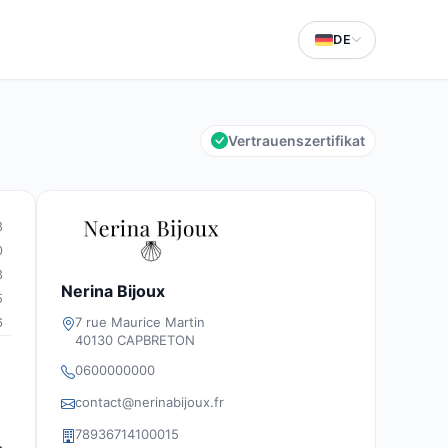
DE
Vertrauenszertifikat
8
0
3
Nerina Bijoux
5
7 rue Maurice Martin
6
40130 CAPBRETON
0600000000
contact@nerinabijoux.fr
78936714100015