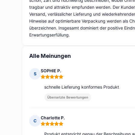
schön, zart und hochwertig beschrieben, wobei Ohrri
tragbar und attraktiv empfunden werden. Der Kundens
Versand, verlässlicher Lieferung und wiederkehrender
Hinweise auf optimierbare Verpackung werden als C
überzeichnen. Insgesamt dominiert der positive Eind
Erwartungserfüllung.
Alle Meinungen
SOPHIE P.
S
Hinweis: 5 von 5
schnelle Lieferung konformes Produkt
Übersetzte Bewertungen
Charlotte P.
C
Hinweis: 5 von 5
Produkt entspricht genau der Beschreibung auf