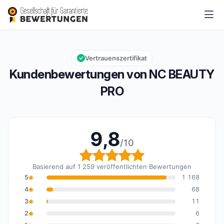
NC BEAUTY PRO
9,8/10
Gesamtbewertung: 9,8 von 10
Vertrauenszertifikat
Kundenbewertungen von NC BEAUTY
PRO
9,8
/10
Gesamtbewertung: 9,8 
Basierend auf 1 259 veröffentlichten Bewertungen
5
1 168
4
68
3
11
2
6