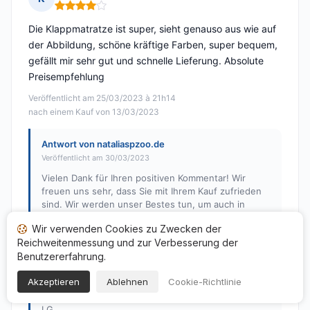
Hinweis: 4 von 5
Die Klappmatratze ist super, sieht genauso aus wie auf
der Abbildung, schöne kräftige Farben, super bequem,
gefällt mir sehr gut und schnelle Lieferung. Absolute
Preisempfehlung
Veröffentlicht am 25/03/2023 à 21h14
nach einem Kauf von 13/03/2023
Antwort von nataliaspzoo.de
Veröffentlicht am 30/03/2023
Vielen Dank für Ihren positiven Kommentar! Wir
freuen uns sehr, dass Sie mit Ihrem Kauf zufrieden
sind. Wir werden unser Bestes tun, um auch in
Zukunft Ihre Erwartungen zu erfüllen. Wenn Sie
Wir verwenden Cookies zu Zwecken der
weitere Fragen haben oder weitere Hilfe benötigen,
Reichweitenmessung und zur Verbesserung der
lassen Sie es uns bitte wissen.
Benutzererfahrung.
Wir empfehlen Ihnen gerne unsere Klappmatratzen-
Kollektion. Wenn Sie uns Ihre Anforderungen
Akzeptieren
Ablehnen
Cookie-Richtlinie
mitteilen, können wir Ihnen eine passende Matratze
empfehlen.
LG