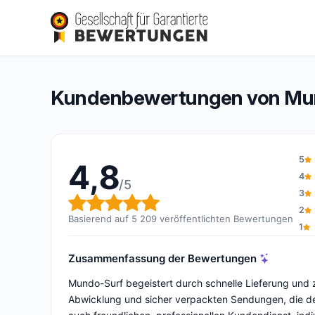
Mundo-Surf
4,8/5
(5 209 Bewertungen)
Gesamtbewertung: 4,8 von 5
Kundenbewertungen von Mu
5
4,8
4
/5
3
Gesamtbewertung: 4,8 von 
2
Basierend auf 5 209 veröffentlichten Bewertungen
1
Zusammenfassung der Bewertungen
Mundo-Surf begeistert durch schnelle Lieferung und zu
Abwicklung und sicher verpackten Sendungen, die den