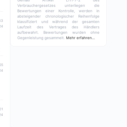
Gemäß Artikel L111-7-2 des
Verbrauchergesetzes unterliegen die
Bewertungen einer Kontrolle, werden in
absteigender chronologischer Reihenfolge
33
klassifiziert und während der gesamten
24
Laufzeit des Vertrages des Händlers
aufbewahrt. Bewertungen wurden ohne
Gegenleistung gesammelt.
Mehr erfahren…
55
24
01
24