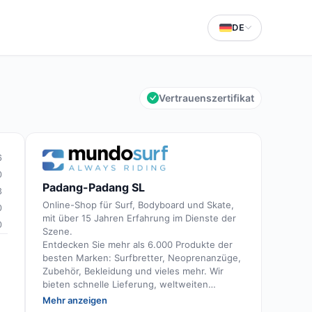
DE
Vertrauenszertifikat
6
0
Padang-Padang SL
3
Online-Shop für Surf, Bodyboard und Skate,
0
mit über 15 Jahren Erfahrung im Dienste der
0
Szene.
Entdecken Sie mehr als 6.000 Produkte der
besten Marken: Surfbretter, Neoprenanzüge,
Zubehör, Bekleidung und vieles mehr. Wir
bieten schnelle Lieferung, weltweiten
Versand und eine kompetente, persönliche
Mehr anzeigen
Beratung durch leidenschaftliche und