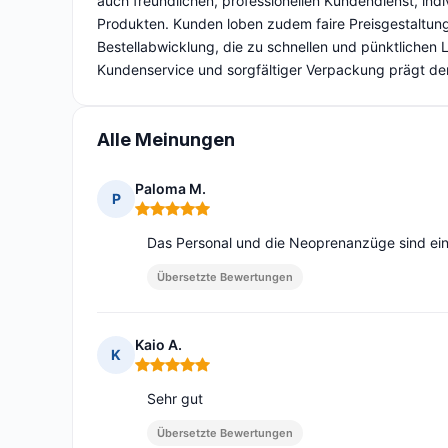
auch freundlichen, professionellen Kundendienst, in
Produkten. Kunden loben zudem faire Preisgestaltun
Bestellabwicklung, die zu schnellen und pünktlichen 
Kundenservice und sorgfältiger Verpackung prägt 
Alle Meinungen
Paloma M.
P
Hinweis: 5 von 5
Das Personal und die Neoprenanzüge sind ein 
Übersetzte Bewertungen
Kaio A.
K
Hinweis: 5 von 5
Sehr gut
Übersetzte Bewertungen