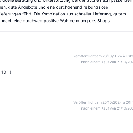
dividuelle Beratung und Unterstützung bei der Suche nach passenden
gen, gute Angebote und eine durchgehend reibungslose
Lieferungen führt. Die Kombination aus schneller Lieferung, gutem
demnach eine durchweg positive Wahrnehmung des Shops.
Veröffentlicht am 26/10/2024 à 13h
nach einem Kauf von 21/10/20
10!!!!
Veröffentlicht am 25/10/2024 à 20h
nach einem Kauf von 21/10/20