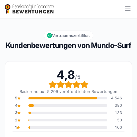
Mundo-Surf
4,8/5
Gesamtbewertung: 4,8 von 5
Vertrauenszertifikat
Kundenbewertungen von Mundo-Surf
4,8
/5
Gesamtbewertung: 4,8 
Basierend auf 5 209 veröffentlichten Bewertungen
5
4 546
4
380
3
133
2
50
1
100