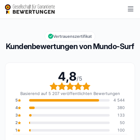
Mundo-Surf
4,8/5
Gesamtbewertung: 4,8 von 5
Vertrauenszertifikat
Kundenbewertungen von Mundo-Surf
4,8
/5
Gesamtbewertung: 4,8 
Basierend auf 5 207 veröffentlichten Bewertungen
5
4 544
4
380
3
133
2
50
1
100