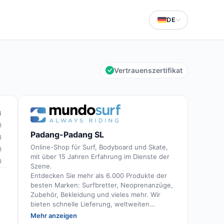
DE
Vertrauenszertifikat
4
0
Padang-Padang SL
3
Online-Shop für Surf, Bodyboard und Skate,
0
mit über 15 Jahren Erfahrung im Dienste der
0
Szene.
Entdecken Sie mehr als 6.000 Produkte der
besten Marken: Surfbretter, Neoprenanzüge,
Zubehör, Bekleidung und vieles mehr. Wir
bieten schnelle Lieferung, weltweiten
Versand und eine kompetente, persönliche
Mehr anzeigen
Beratung durch leidenschaftliche und