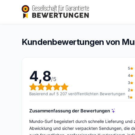
Mundo-Surf
4,8/5
(5 207 Bewertungen)
Gesamtbewertung: 4,8 von 5
Kundenbewertungen von Mu
5
4,8
4
/5
3
Gesamtbewertung: 4,8 von 
2
Basierend auf 5 207 veröffentlichten Bewertungen
1
Zusammenfassung der Bewertungen
Mundo-Surf begeistert durch schnelle Lieferung und zu
Abwicklung und sicher verpackten Sendungen, die den