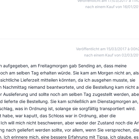
Veröffentlicht am 17/03/2017 à 11h
nach einem Kauf von 16/01/20
Veröffentlicht am 15/03/2017 à 00h
nach einem Kauf von 02/03/20
n aufgegeben, am Freitagmorgen gab Sending an, dass meine
e noch am selben Tag erhalten würde. Sie kam am Morgen nicht an, al
ssichtliche Lieferzeit mitteilen könnten, da ich ausgehen musste, sie
 Nachmittag niemand beantwortete, und die Bestellung kam nicht a
 Auslieferung und sollte noch am selben Tag zugestellt werden, abe
 lieferte die Bestellung. Sie kam schließlich am Dienstagmorgen an,
lag, was in Ordnung ist, solange sie sorgfältig transportiert wird.
ft habe, war kaputt, das Schloss war in Ordnung, aber die
! Ich will mich nicht beschweren, aber weder der Zustand noch die Ar
ng nach geliefert werden sollte, vor allem, wenn Sie versprechen, die
. Ich erinnere mich, eine bessere Erfahrung mit Tipsa, ich glaube, es