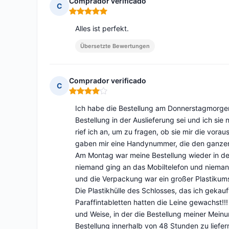
Comprador verificado
C
Hinweis: 5 von 5
Alles ist perfekt.
Übersetzte Bewertungen
Comprador verificado
C
Hinweis: 4 von 5
Ich habe die Bestellung am Donnerstagmorge
Bestellung in der Auslieferung sei und ich si
rief ich an, um zu fragen, ob sie mir die vorau
gaben mir eine Handynummer, die den ganzen
Am Montag war meine Bestellung wieder in der
niemand ging an das Mobiltelefon und niemand
und die Verpackung war ein großer Plastikumsch
Die Plastikhülle des Schlosses, das ich gekau
Paraffintabletten hatten die Leine gewachst!!
und Weise, in der die Bestellung meiner Meinu
Bestellung innerhalb von 48 Stunden zu liefern