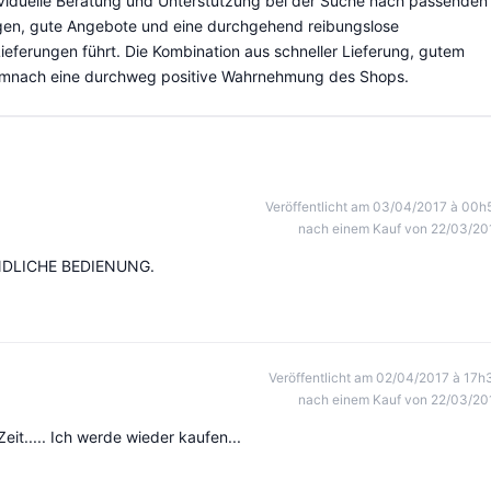
dividuelle Beratung und Unterstützung bei der Suche nach passenden
gen, gute Angebote und eine durchgehend reibungslose
Lieferungen führt. Die Kombination aus schneller Lieferung, gutem
demnach eine durchweg positive Wahrnehmung des Shops.
Veröffentlicht am 03/04/2017 à 00h
nach einem Kauf von 22/03/20
NDLICHE BEDIENUNG.
Veröffentlicht am 02/04/2017 à 17h
nach einem Kauf von 22/03/20
eit..... Ich werde wieder kaufen...