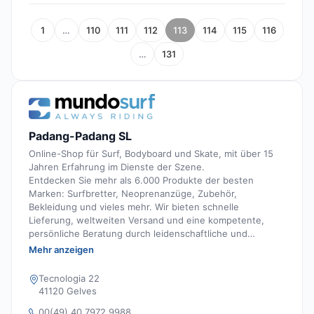
1
…
110
111
112
113
114
115
116
…
131
Padang-Padang SL
Online-Shop für Surf, Bodyboard und Skate, mit über 15
Jahren Erfahrung im Dienste der Szene.
Entdecken Sie mehr als 6.000 Produkte der besten
Marken: Surfbretter, Neoprenanzüge, Zubehör,
Bekleidung und vieles mehr. Wir bieten schnelle
Lieferung, weltweiten Versand und eine kompetente,
persönliche Beratung durch leidenschaftliche und
erfahrene Surfer.
Mehr anzeigen
Tecnologia 22
41120 Gelves
00(49) 40 7972 9988