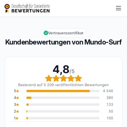
Mundo-Surf
4,8/5
Gesamtbewertung: 4,8 von 5
Vertrauenszertifikat
Kundenbewertungen von Mundo-Surf
4,8
/5
Gesamtbewertung: 4,8 
Basierend auf 5 209 veröffentlichten Bewertungen
5
4 546
4
380
3
133
2
50
1
100