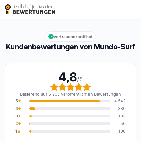
Mundo-Surf
4,8/5
Gesamtbewertung: 4,8 von 5
Vertrauenszertifikat
Kundenbewertungen von Mundo-Surf
4,8
/5
Gesamtbewertung: 4,8 
Basierend auf 5 205 veröffentlichten Bewertungen
5
4 542
4
380
3
133
2
50
1
100